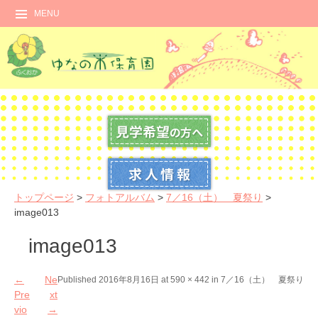
MENU
トップページ
>
フォトアルバム
>
7／16（土） 夏祭り
>
image013
image013
←
Ne
Published
2016年8月16日
at
590 × 442
in
7／16（土） 夏祭り
Pre
xt
vio
→