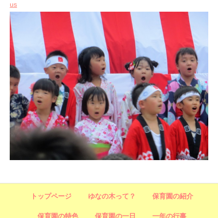
us
トップページ
ゆなの木って？
保育園の紹介
保育園の特色
保育園の一日
一年の行事