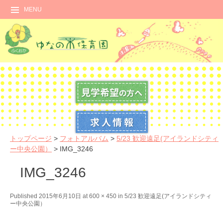
MENU
トップページ
>
フォトアルバム
>
5/23 歓迎遠足(アイランドシティ
ー中央公園）
>
IMG_3246
IMG_3246
N
Published
2015年6月10日
at
600 × 450
in
5/23 歓迎遠足(アイランドシティ
ー中央公園）
e
x