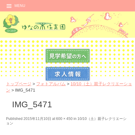
MENU
トップページ
>
フォトアルバム
>
10/10（土）親子レクリエーショ
ン
>
IMG_5471
IMG_5471
←
N
Published
2015年11月10日
at
600 × 450
in
10/10（土）親子レクリエーシ
ョン
P
e
r
x