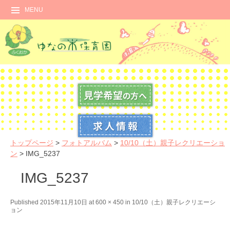
MENU
トップページ
>
フォトアルバム
>
10/10（土）親子レクリエーショ
ン
>
IMG_5237
IMG_5237
←
N
Published
2015年11月10日
at
600 × 450
in
10/10（土）親子レクリエーシ
ョン
P
e
r
x