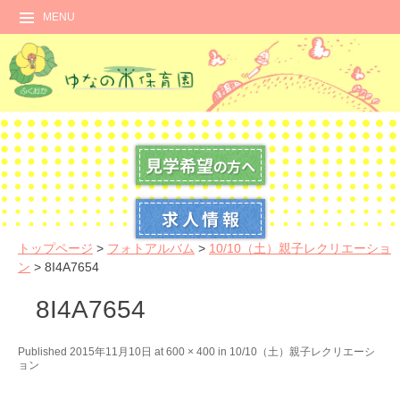
MENU
トップページ
>
フォトアルバム
>
10/10（土）親子レクリエーショ
ン
>
8I4A7654
8I4A7654
←
N
Published
2015年11月10日
at
600 × 400
in
10/10（土）親子レクリエーシ
ョン
P
e
r
x