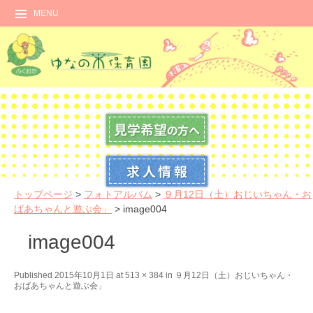
MENU
トップページ
>
フォトアルバム
>
９月12日（土）おじいちゃん・お
ばあちゃんと遊ぶ会」
>
image004
image004
←
N
Published
2015年10月1日
at
513 × 384
in
９月12日（土）おじいちゃん・
おばあちゃんと遊ぶ会」
P
e
r
x