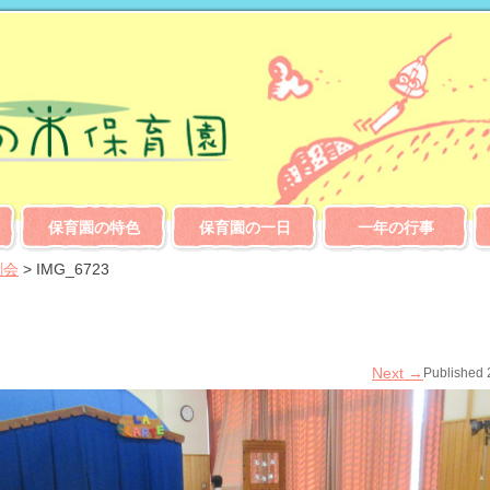
保育園の特色
保育園の一日
一年の行事
劇会
>
IMG_6723
Next
→
Published