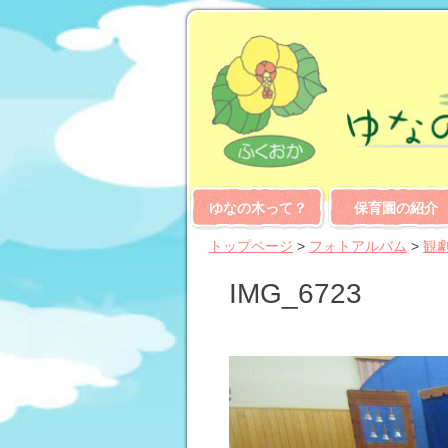
ゆなの木って？
保育園の紹介
トップページ
>
フォトアルバム
>
観
IMG_6723