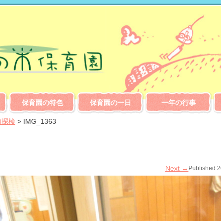
保育園の特色
保育園の一日
一年の行事
内探検
>
IMG_1363
Next
→
Published