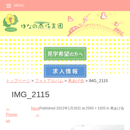
MENU
トップページ
>
フォトアルバム
>
凧あげ会
>
IMG_2115
IMG_2115
←
Next
Published
2022年1月26日
at
2560 × 1920
in
凧あげ会
Previo
→
us