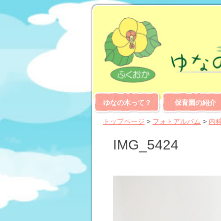
ゆなの木って？
保育園の紹介
トップページ
>
フォトアルバム
>
内
IMG_5424