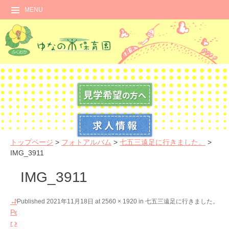
MENU
トップページ
>
フォトアルバム
>
七五三遠足に行きました。
>
IMG_3911
IMG_3911
←
N
Published
2021年11月18日
at
2560 × 1920
in
七五三遠足に行きました。
P
e
r
x