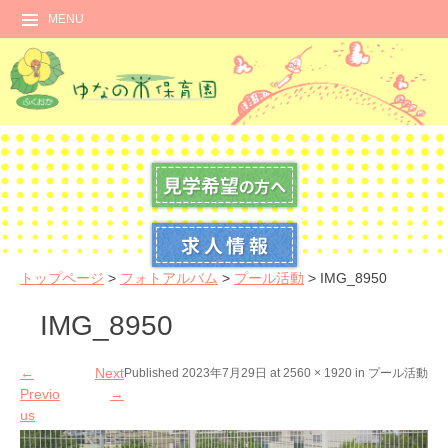
MENU
トップページ
>
フォトアルバム
>
プール活動
>
IMG_8950
IMG_8950
←
Next
Published
2023年7月29日
at
2560 × 1920
in
プール活動
Previo
→
us