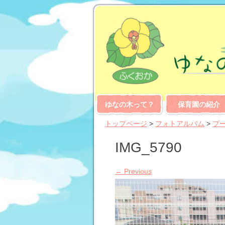
ゆなの木って？
保育園の紹介
トップページ
>
フォトアルバム
>
プ
IMG_5790
←
Previous