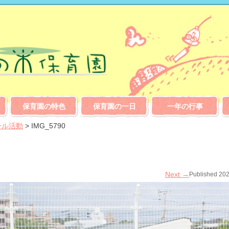
保育園の特色
保育園の一日
一年の行事
ール活動
>
IMG_5790
Next
→
Published
20