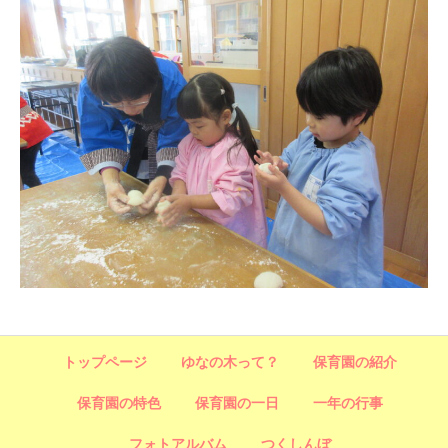
トップページ
ゆなの木って？
保育園の紹介
保育園の特色
保育園の一日
一年の行事
フォトアルバム
つくしんぼ