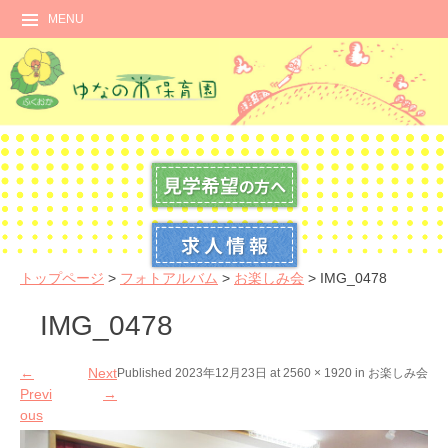
MENU
トップページ
>
フォトアルバム
>
お楽しみ会
>
IMG_0478
IMG_0478
←
Next
Published
2023年12月23日
at
2560 × 1920
in
お楽しみ会
Previ
→
ous