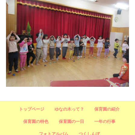
トップページ
ゆなの木って？
保育園の紹介
保育園の特色
保育園の一日
一年の行事
フォトアルバム
つくしんぼ