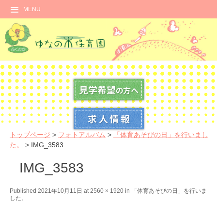
MENU
トップページ
>
フォトアルバム
>
「体育あそびの日」を行いまし
た。
>
IMG_3583
IMG_3583
←
N
Published
2021年10月11日
at
2560 × 1920
in
「体育あそびの日」を行いま
した。
P
e
r
x